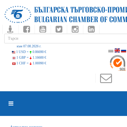
към 07.08.2026 г.
1 USD =
0.86690 €
1 GBP =
1.16600 €
1 CHF =
1.06990 €