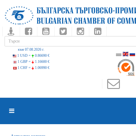
към 07.08.2026 г.
1 USD =
0.86690 €
1 GBP =
1.16600 €
1 CHF =
1.06990 €