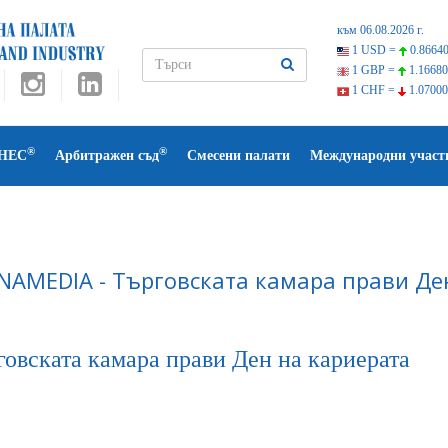
към 06.08.2026 г.
1 USD =
0.86640
1 GBP =
1.16680
1 CHF =
1.07000
®
®
НЕС
Арбитражен съд
Смесени палати
Международни участ
NAMEDIA - Търговската камара прави Де
говската камара прави Ден на кариерата