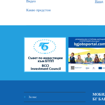
Видео
Назад
Какво предстои
МОБИ
За нас
БГ БА