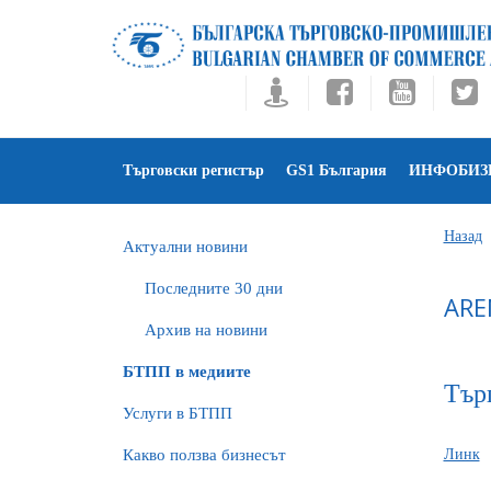
Търговски регистър
GS1 България
ИНФОБИЗ
Назад
Актуални новини
Последните 30 дни
ARE
Архив на новини
БTПП в медиите
Тър
Услуги в БТПП
Какво ползва бизнесът
Линк