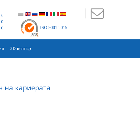
 €
 €
ISO 9001:2015
 €
ия
3D център
н на кариерата