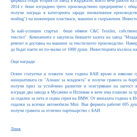
фирмата откри втория си завод в Кърджали, който вече работи на 
2014 г. беше изградено трето производствено предприятие с общ
получи награда в категорията заради иновативния производств
moding") на инженерни пластмаси, машини и съоръжения. Инвестиц
За най-успешен стартъп беше обявен C&C Textiles, собствено
текстил". Компанията е закупила бившите халета на завод "Млада
ремонт и доставка на машини за текстилното производство. Намере
да бъдат наети не по-малко от 1000 души. Инвестицията възлиза на
Още награди
Освен статуетки и плакети тази година БАИ връчи и няколко г
инициативата си "Алианс за младежта" и получи грамота за борб
получи приз за устойчиво развитие и осигуряване на заетост 
изгради два завода в Мусачево и Ихтиман и вече има планове за 
за седалки за пета и седма серия на BMW. От миналата година в 
седалки за всички автомобили Mini. Във фирмата работят 695 ду
получи грамота за отлично партньорство с БАИ.
Линк