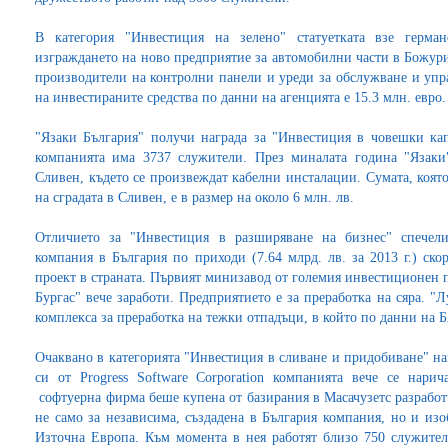
В категория "Инвестиция на зелено" статуетката взе герман
изграждането на ново предприятие за автомобилни части в Божур
производители на контролни панели и уреди за обслужване и упр
на инвестираните средства по данни на агенцията е 15.3 млн. евро.
"Язаки България" получи награда за "Инвестиция в човешки кап
компанията има 3737 служители. През миналата година "Язаки"
Сливен, където се произвеждат кабелни инсталации. Сумата, коят
на сградата в Сливен, е в размер на около 6 млн. лв.
Отличието за "Инвестиция в разширяване на бизнес" спечел
компания в България по приходи (7.64 млрд. лв. за 2013 г.) с
проект в страната. Първият минизавод от големия инвестиционен 
Бургас" вече заработи. Предприятието е за преработка на сяра. "Л
комплекса за преработка на тежки отпадъци, в който по данни на 
Очаквано в категорията "Инвестиция в сливане и придобиване" на
си от Progress Software Corporation компанията вече се нарича
софтуерна фирма беше купена от базирания в Масачузетс разработч
не само за независима, създадена в България компания, но и из
Източна Европа. Към момента в нея работят близо 750 служители