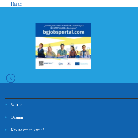
Назад
За нас
Отзиви
Как да стана член ?