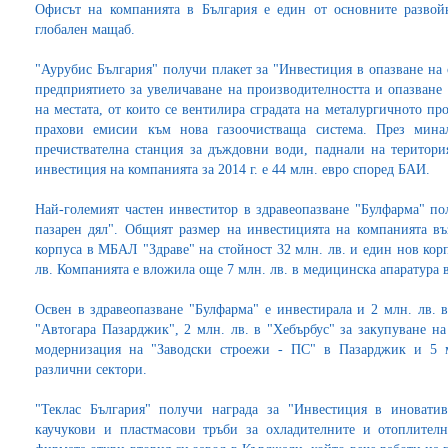
Офисът на компанията в България е един от основните развойн
глобален мащаб.
"Аурубис България" получи плакет за "Инвестиция в опазване на о
предприятието за увеличаване на производителността и опазване 
на местата, от които се вентилира сградата на металургичното пр
прахови емисии към нова газоочистваща система. През мина
пречиствателна станция за дъждовни води, паднали на територ
инвестиция на компанията за 2014 г. е 44 млн. евро според БАИ.
Най-големият частен инвеститор в здравеопазване "Булфарма" по
пазарен дял". Общият размер на инвестицията на компанията въ
корпуса в МБАЛ "Здраве" на стойност 32 млн. лв. и един нов ко
лв. Компанията е вложила още 7 млн. лв. в медицинска апарату
Освен в здравеопазване "Булфарма" е инвестирала и 2 млн. лв. в
"Автогара Пазарджик", 2 млн. лв. в "Хебърбус" за закупуване на
модернизация на "Заводски строежи - ПС" в Пазарджик и 5 
различни сектори.
"Теклас България" получи награда за "Инвестиция в иноватив
каучукови и пластмасови тръби за охладителните и отоплителн