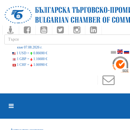
към 07.08.2026 г.
1 USD =
0.86690 €
1 GBP =
1.16600 €
1 CHF =
1.06990 €