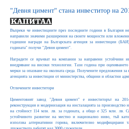
"Девня цимент" стана инвеститор на 201
Въпреки че инвестициите през последните години в България не 
направили значими разширения на своите мощности или вложения 
годишни награди на Българската агенция за инвестиции (БАИ)
годината" получи "Девня цимент".
Наградите се връчват на компании за направени устойчиви и
внедряване на високи технологии. Тази година при оценяването
мерки за опазване на околната среда. Получените предложения за 
агенцията за инвестиции от министерства, общини и областни ад
Отличените инвеститори
Циментовият завод "Девня цимент" е инвеститорът на 2014
реконструкция и модернизация на инсталацията за производство н
на стойност 114 млн. лв. за годината, а общо е 325 млн. лв. 
устойчивото развитие на местно и национално ниво, тъй кат
използва алтернативни горива, включително модифицирани та
дружеството работят над 3000 служители.