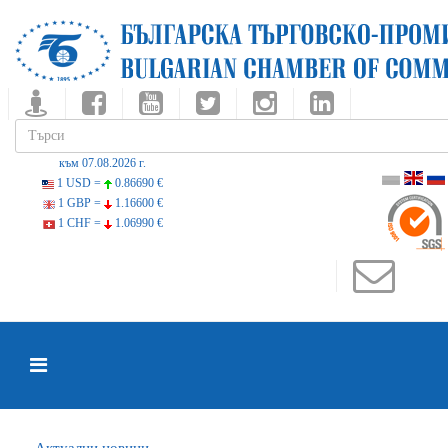
към 07.08.2026 г.
1 USD =
0.86690 €
1 GBP =
1.16600 €
1 CHF =
1.06990 €