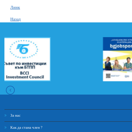
Линк
Назад
За нас
Как да стана член ?