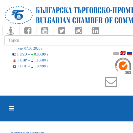
към 07.08.2026 г.
1 USD =
0.86690 €
1 GBP =
1.16600 €
1 CHF =
1.06990 €