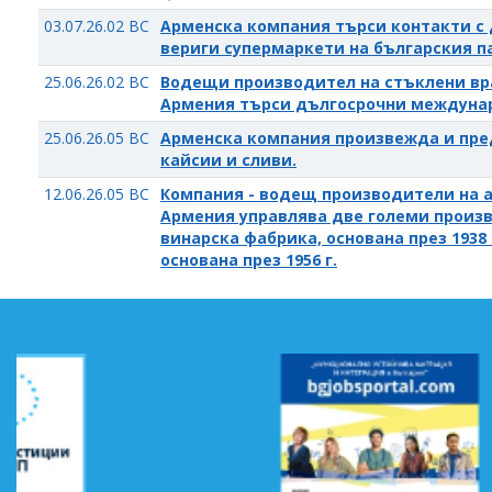
03.07.26.02 BC
Арменска компания търси контакти с 
вериги супермаркети на българския п
25.06.26.02 BC
Водещи производител на стъклени вр
Армения търси дългосрочни междуна
25.06.26.05 BC
Арменска компания произвежда и пре
кайсии и сливи.
12.06.26.05 BC
Компания - водещ производители на а
Армения управлява две големи произв
винарска фабрика, основана през 1938 
основана през 1956 г.