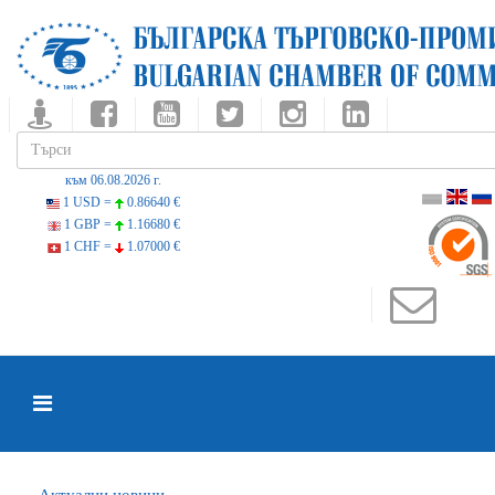
към 06.08.2026 г.
1 USD =
0.86640 €
1 GBP =
1.16680 €
1 CHF =
1.07000 €