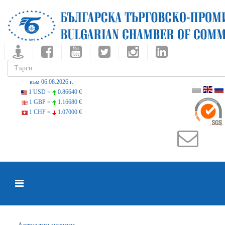
към 06.08.2026 г.
1 USD =
0.86640 €
1 GBP =
1.16680 €
1 CHF =
1.07000 €