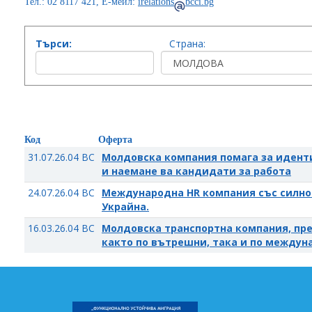
Тел.: 02 8117 421, Е-мейл:
irelations
bcci.bg
Търси:
Страна:
Код
Оферта
31.07.26.04 BC
Молдовска компания помага за идент
и наемане ва кандидати за работа
24.07.26.04 BC
Международна HR компания със силно
Украйна.
16.03.26.04 BC
Молдовска транспортна компания, пре
както по вътрешни, така и по между