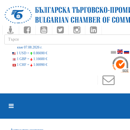
към 07.08.2026 г.
1 USD =
0.86690 €
1 GBP =
1.16600 €
1 CHF =
1.06990 €