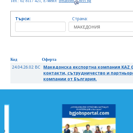
Тел.: 02 8117 421, Е-мейл:
irelations
bcci.bg
Търси:
Страна:
Код
Оферта
24.04.26.02 BC
Македонска експортна компания KAZ 
контакти, сътрудничество и партньор
компании от България.