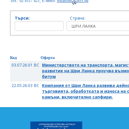
Тел.: 02 8117 421, Е-мейл:
irelations
bcci.bg
Търси:
Страна:
Код
Оферта
03.07.26.01 BC
Министерството на транспорта, магис
развитие на Шри Ланка проучва възмо
битум
22.05.26.03 BC
Компания от Шри Ланка развива дейно
търговията, обработката и износа на
камъни, включително сапфири.