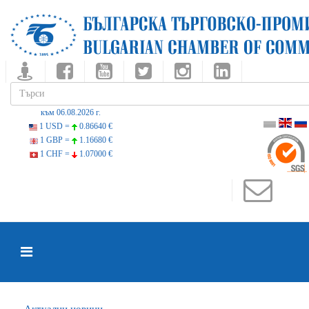
към 06.08.2026 г.
1 USD =
0.86640 €
1 GBP =
1.16680 €
1 CHF =
1.07000 €