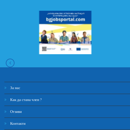
За нас
Как да стана член ?
Отзиви
Контакти