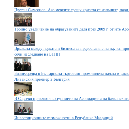
Цветан Симеонов: Ако мерките срещу кризата се изпълнят, пари
Тройно увеличение на образуваните дела през 2009 г. отчете А
Връзката между науката и бизнеса за предоставяне на научен пр
сочи изследване на БТПП
Бизнессреща в Българската търговско-промишлена палата в рам
Ливанския премиер в България
В Сараево приключи заседанието на Асоциацията на балканските
Инвестиционните възможности в Република Мавриций