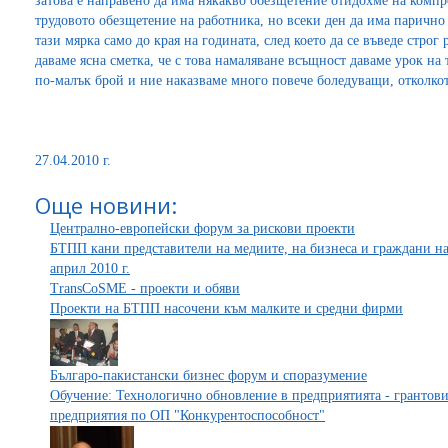
затова е направено да има някакво обезщетение отидохме на компр
трудовото обезщетение на работника, но всеки ден да има парично
тази мярка само до края на годината, след което да се въведе строг
даваме ясна сметка, че с това намаляване всъщност даваме урок на 
по-малък брой и ние наказваме много повече боледуващи, отколко
27.04.2010 г.
Още новини:
Централно-европейски форум за рискови проекти
БТПП кани представители на медиите, на бизнеса и граждани на
април 2010 г.
TransCoSME - проекти и обяви
Проекти на БТПП насочени към малките и средни фирми
Българо-пакистански бизнес форум и споразумение
Обучение: Технологично обновление в предприятията - грантов
предприятия по ОП "Конкурентоспособност"