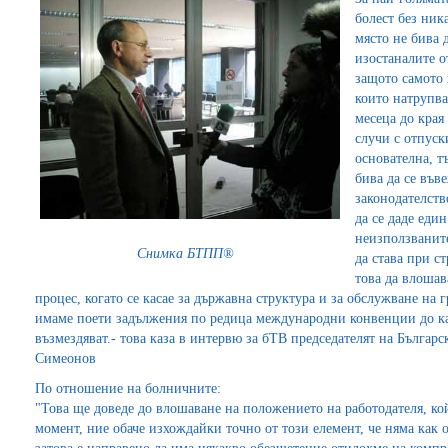
болест без ник
място не бива 
изостаналите о
защото самото 
които натрупва
месеца до края
случи с отпуск
основателна, т
бива да се във
законодателств
да се даде еди
неизползваните
Снимка БТПП®
да става при с
това да влоша
процес, когато се касае за държавна структура и за обслужване на 
имаме поети задължения по редица международни конвенции до как
възмездяват.- това каза в интервю за бТВ председателят на Българ
Симеонов
По отношение на болничните:
"Това ще доведе до влошаване на положението на работодателя, ко
момент, ние обаче изхождайки точно от този елемент, че няма как 