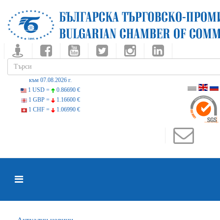
към 07.08.2026 г.
1 USD =
0.86690 €
1 GBP =
1.16600 €
1 CHF =
1.06990 €