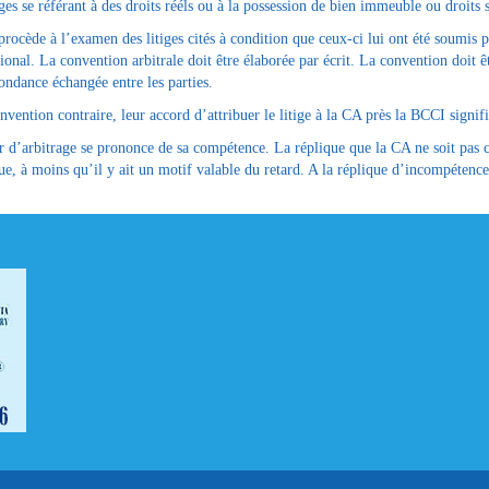
iges se référant à des droits rééls ou à la possession de bien immeuble ou droits 
rocède à l’examen des litiges cités à condition que ceux-ci lui ont été soumis 
tional. La convention arbitrale doit être élaborée par écrit. La convention doit ê
ondance échangée entre les parties.
nvention contraire, leur accord d’attribuer le litige à la CA près la BCCI signi
 d’arbitrage se prononce de sa compétence. La réplique que la CA ne soit pas com
ue, à moins qu’il y ait un motif valable du retard. A la réplique d’incompétence