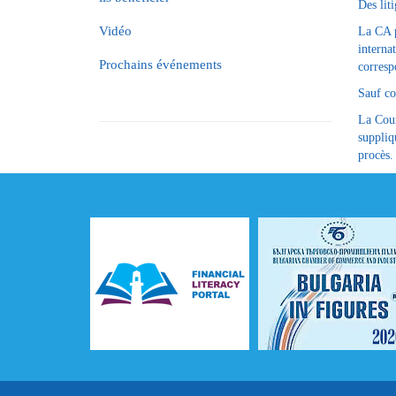
Des lit
Vidéo
La CA p
interna
Prochains événements
corresp
Sauf co
La Cour
suppliq
procès.