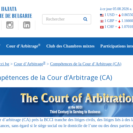
à ce jour 05.08.2026 a.
1 USD =
0.86550
1 GBP =
1.16660
1 CHF =
1.07010
®
®
Cour d’Arbitrage
Club des Chambres mixtes
Participations int
®
ci.bg
>
Cour d’Arbitrage
>
Compétences de la Cour d’Arbitrage (CA)
étences de la Cour d’Arbitrage (CA)
 d’arbitrage (CA) près la BCCI tranche des litiges civils, des litiges liés à des 
tances, sans égard si le siège social ou le domicile de l’une ou des deux parties