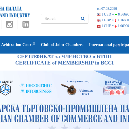
on 07.08.2026
1 USD =
0.86690
1 GBP =
1.16600
1 CHF =
1.06990
®
Arbitration Court
Club of Joint Chambers
International participa
ПЕЧА
СЕРТИФИКАТ за ЧЛЕНСТВО в БТПП
CERTIFICATE of MEMBERSHIP in BCCI