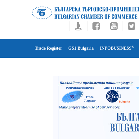
®
Trade Register
GS1 Bulgaria
INFOBUSINESS