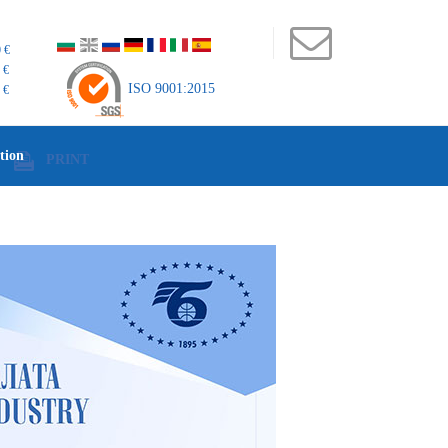
 €
 €
ISO 9001:2015
 €
tion
Т
PRINT