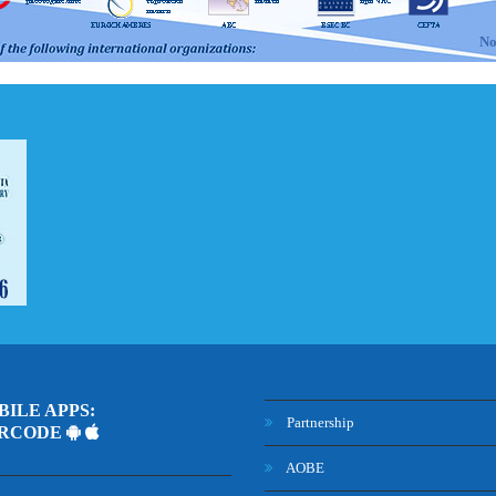
No
 and OBLIGATIONS of DIRECT MEMBERS
ILE APPS:
Partnership
ARCODE
AOBE