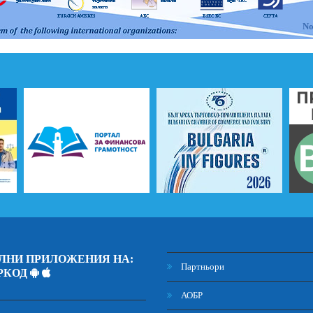
No
 and OBLIGATIONS of DIRECT MEMBERS
ЛНИ ПРИЛОЖЕНИЯ НА:
Партньори
РКОД
АОБР