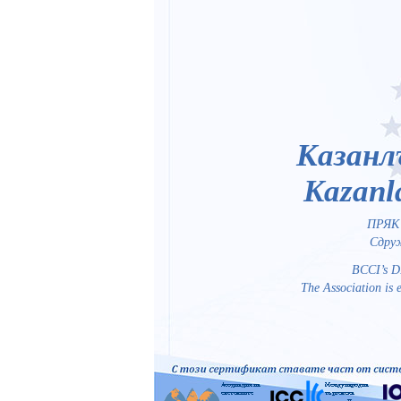
Казанл
Kazanl
ПРЯК 
Сдруж
BCCI’s D
The Association is e