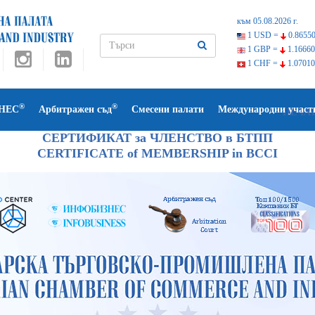
към 05.08.2026 г.
1 USD =
0.86550
1 GBP =
1.16660
1 CHF =
1.07010
®
®
НЕС
Арбитражен съд
Смесени палати
Международни участ
ПЕЧА
СЕРТИФИКАТ за ЧЛЕНСТВО в БТПП
CERTIFICATE of MEMBERSHIP in BCCI