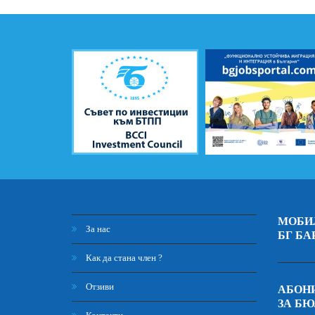
МОБИ
За нас
БГ БА
Как да стана член ?
Отзиви
АБОНИ
ЗА Б