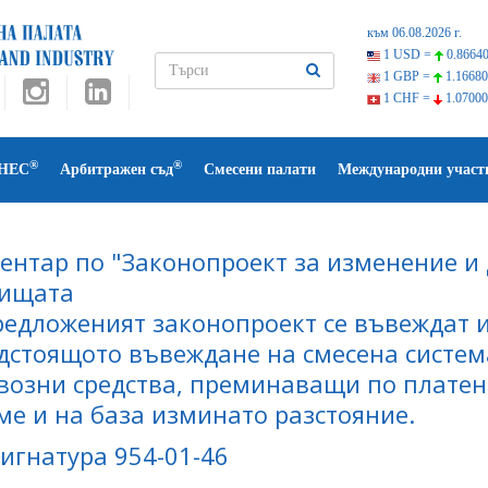
към 06.08.2026 г.
1 USD =
0.86640
1 GBP =
1.16680
1 CHF =
1.07000
®
®
НЕС
Арбитражен съд
Смесени палати
Международни участ
ентар по "Законопроект за изменение и
ищата
редложеният законопроект се въвеждат 
дстоящото въвеждане на смесена система
возни средства, преминаващи по платена
ме и на база изминато разстояние.
 Сигнатура 954-01-46