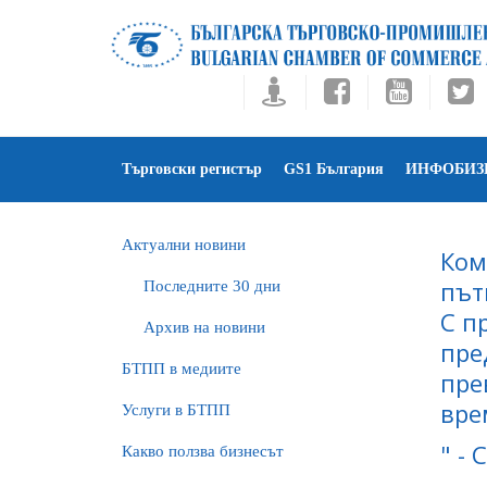
Търговски регистър
GS1 България
ИНФОБИЗ
Актуални новини
Ком
път
Последните 30 дни
С п
Архив на новини
пре
БTПП в медиите
пре
вре
Услуги в БТПП
" -
Какво ползва бизнесът