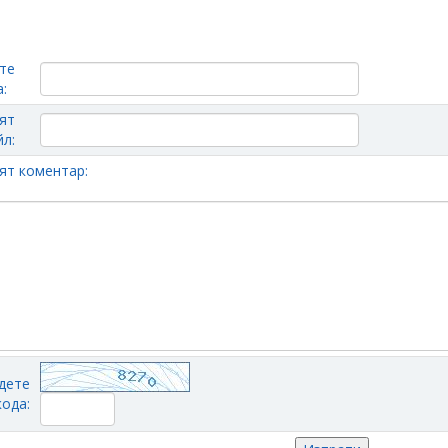
те
:
ят
л:
ят коментар:
дете
кода: