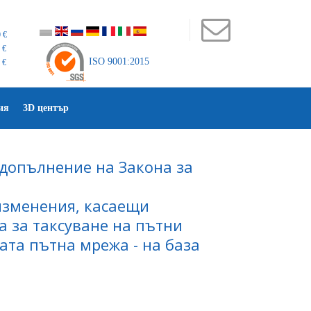
 €
 €
ISO 9001:2015
 €
ия
3D център
 допълнение на Закона за
изменения, касаещи
 за таксуване на пътни
та пътна мрежа - на база