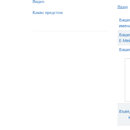
Видео
Назад
Какво предстои
Ваши
имена
Ваши
Е-Мей
Ваши
Въве