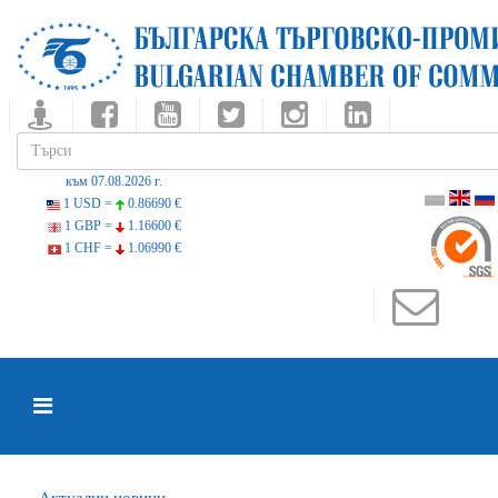
към 07.08.2026 г.
1 USD =
0.86690 €
1 GBP =
1.16600 €
1 CHF =
1.06990 €