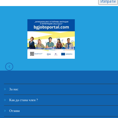
За нас
Как да стана член ?
Отзиви