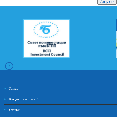
За нас
Как да стана член ?
Отзиви