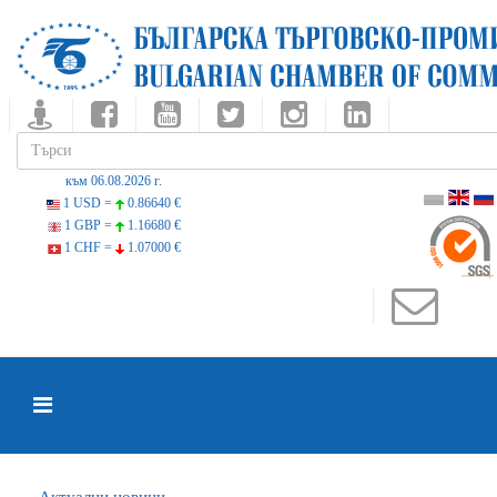
към 06.08.2026 г.
1 USD =
0.86640 €
1 GBP =
1.16680 €
1 CHF =
1.07000 €