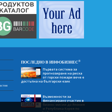
®
ПОСЛЕДНО В ИНФОБИЗНЕС
Първата система за
прогнозиране на риска
от горски пожари вече е
достъпна на български език
астия
Възможности за
финансирано участие в
бизнес мисии до Япония
и Република Корея по