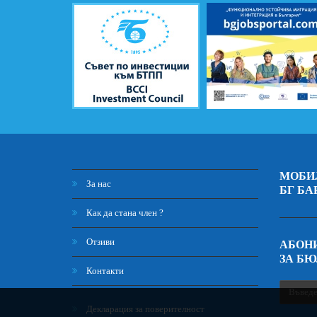
МОБИ
За нас
БГ БА
Как да стана член ?
Отзиви
АБОНИ
ЗА Б
Контакти
Декларация за поверителност