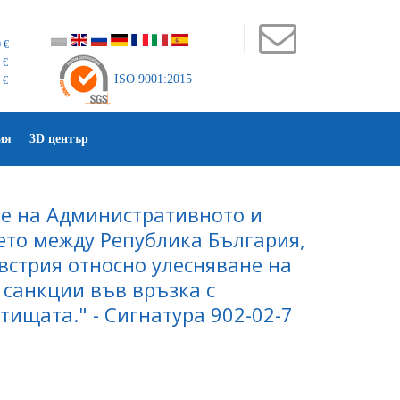
 €
 €
ISO 9001:2015
 €
ия
3D център
е на Административното и
то между Република България,
встрия относно улесняване на
санкции във връзка с
ищата." - Сигнатура 902-02-7