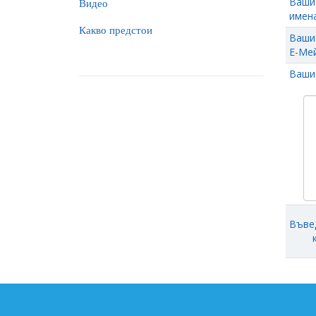
Ваши
Видео
имена
Какво предстои
Ваши
Е-Мей
Ваши
Въве