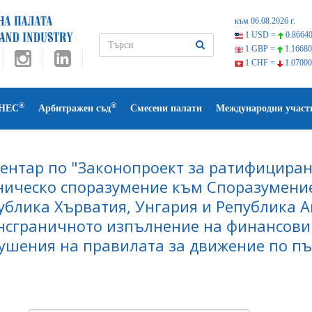
към 06.08.2026 г.
1 USD =
0.86640
1 GBP =
1.16680
1 CHF =
1.07000
®
®
НЕС
Арбитражен съд
Смесени палати
Международни участ
ентар по "Законопроект за ратифициран
ническо споразумение към Споразумение
ублика Хърватия, Унгария и Република А
нсграничното изпълнение на финансови 
ушения на правилата за движение по път