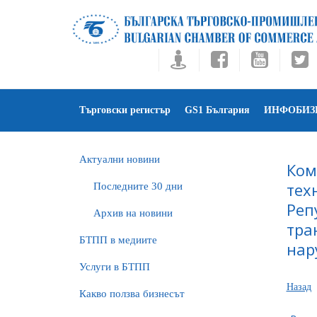
Търговски регистър
GS1 България
ИНФОБИЗ
Актуални новини
Ком
тех
Последните 30 дни
Реп
Архив на новини
тра
БTПП в медиите
нар
Услуги в БТПП
Назад
Какво ползва бизнесът