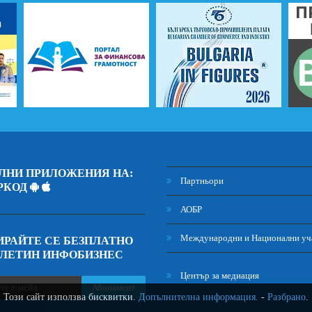
ЛНИ ПРИЛОЖЕНИЯ НА:
Партньори
РКОД
АОБР
Международни и Национални уч
РАЙТЕ СЕ БЕЗПЛАТНО
ЮЛЕТИН ИНФОБИЗНЕС
Център за медиация
Абонамент
Този сайт използва бисквитки.
Допълнителна информация.
-
Разбрано
.