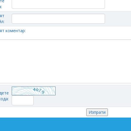
те
:
ят
л:
ят коментар:
дете
кода: