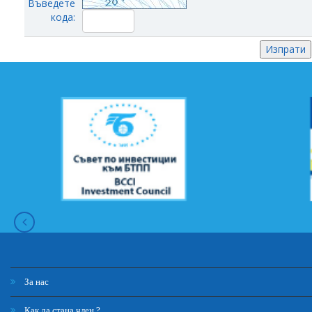
Въведете
кода:
За нас
Как да стана член ?