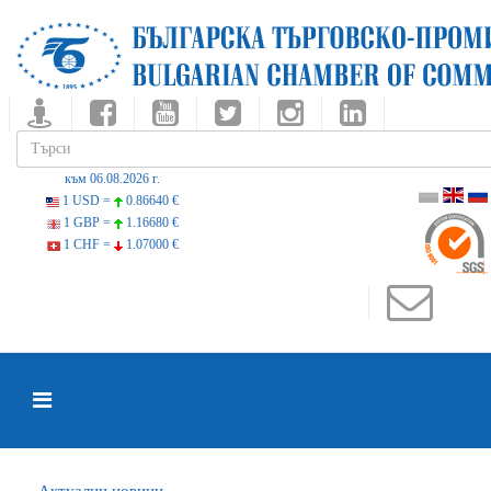
към 06.08.2026 г.
1 USD =
0.86640 €
1 GBP =
1.16680 €
1 CHF =
1.07000 €