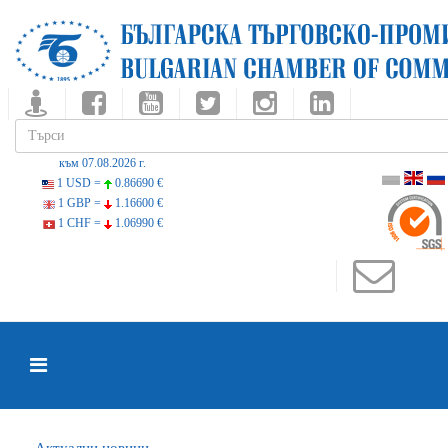
към 07.08.2026 г.
1 USD =
0.86690 €
1 GBP =
1.16600 €
1 CHF =
1.06990 €