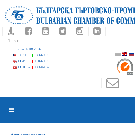
към 07.08.2026 г.
1 USD =
0.86690 €
1 GBP =
1.16600 €
1 CHF =
1.06990 €