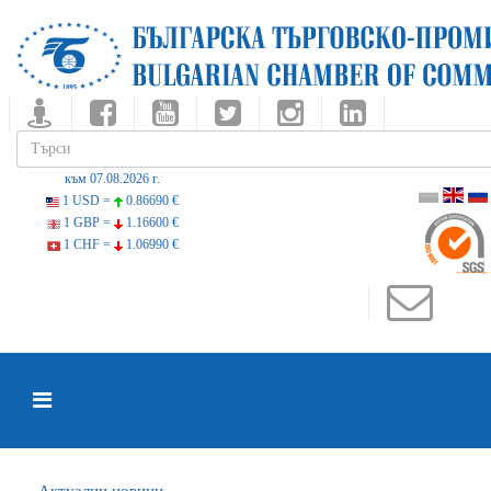
към 07.08.2026 г.
1 USD =
0.86690 €
1 GBP =
1.16600 €
1 CHF =
1.06990 €