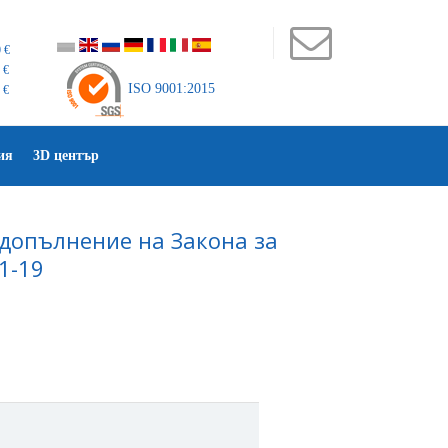
 €
 €
ISO 9001:2015
 €
ия
3D център
 допълнение на Закона за
1-19