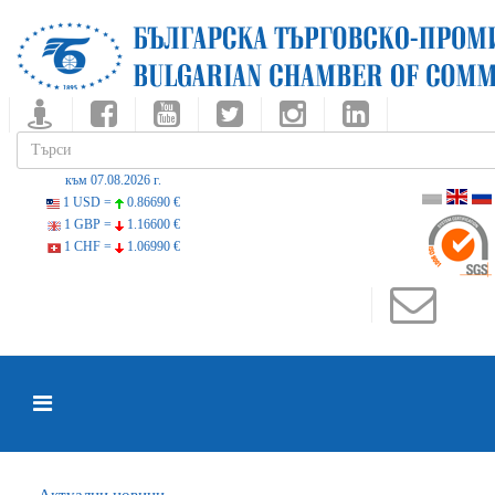
към 07.08.2026 г.
1 USD =
0.86690 €
1 GBP =
1.16600 €
1 CHF =
1.06990 €