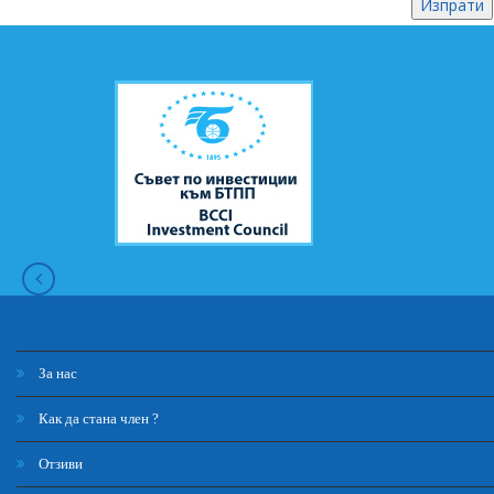
За нас
Как да стана член ?
Отзиви