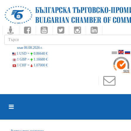
към 06.08.2026 г.
1 USD =
0.86640 €
1 GBP =
1.16680 €
1 CHF =
1.07000 €