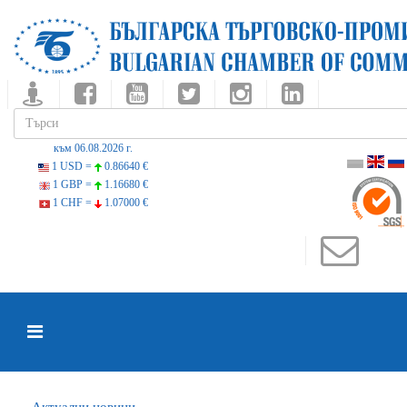
към 06.08.2026 г.
1 USD =
0.86640 €
1 GBP =
1.16680 €
1 CHF =
1.07000 €