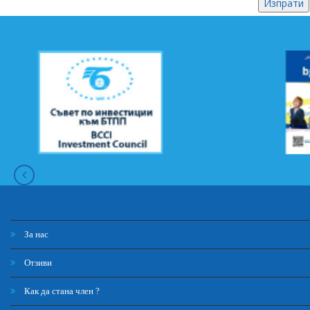
За нас
Отзиви
Как да стана член ?