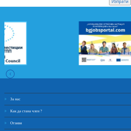
За нас
Как да стана член ?
Отзиви