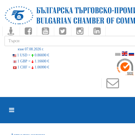
към 07.08.2026 г.
1 USD =
0.86690 €
1 GBP =
1.16600 €
1 CHF =
1.06990 €