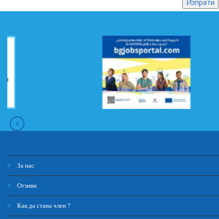
За нас
Отзиви
Как да стана член ?