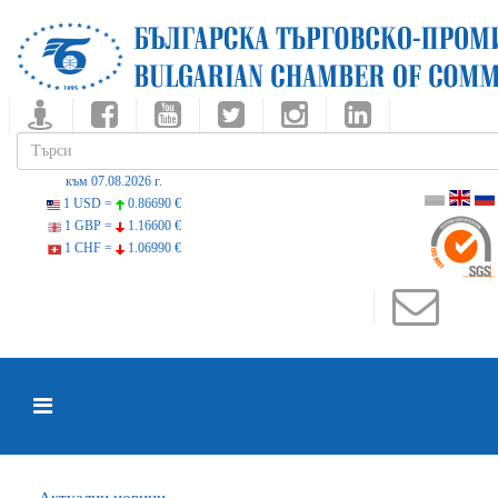
към 07.08.2026 г.
1 USD =
0.86690 €
1 GBP =
1.16600 €
1 CHF =
1.06990 €