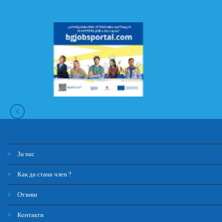
За нас
Как да стана член ?
Отзиви
Контакти