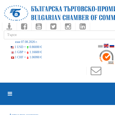
към 07.08.2026 г.
1 USD =
0.86690 €
1 GBP =
1.16600 €
1 CHF =
1.06990 €