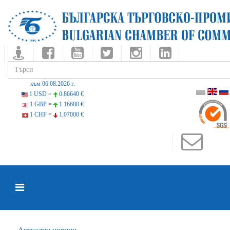
към 06.08.2026 г.
1 USD =
0.86640 €
1 GBP =
1.16680 €
1 CHF =
1.07000 €