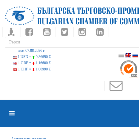
към 07.08.2026 г.
1 USD =
0.86690 €
1 GBP =
1.16600 €
1 CHF =
1.06990 €