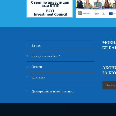
МОБИ
За нас
БГ БА
Как да стана член ?
Отзиви
АБОНИ
ЗА Б
Контакти
Декларация за поверителност