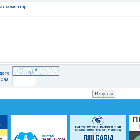
ят коментар:
дете
кода: