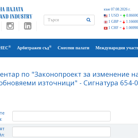
към 07.08.2026 г.
1 USD =
0.86690
1 GBP =
1.16600
1 CHF =
1.06990
®
®
НЕС
Арбитражен съд
Смесени палати
Международни участ
ентар по "Законопроект за изменение на
обновяеми източници" - Сигнатура 654-0
те
:
ят
л: