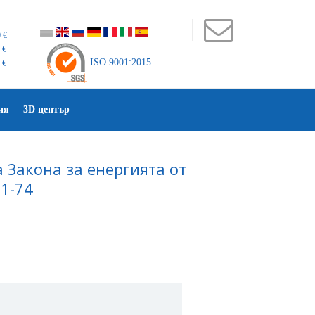
 €
 €
ISO 9001:2015
 €
ия
3D център
 Закона за енергията от
1-74