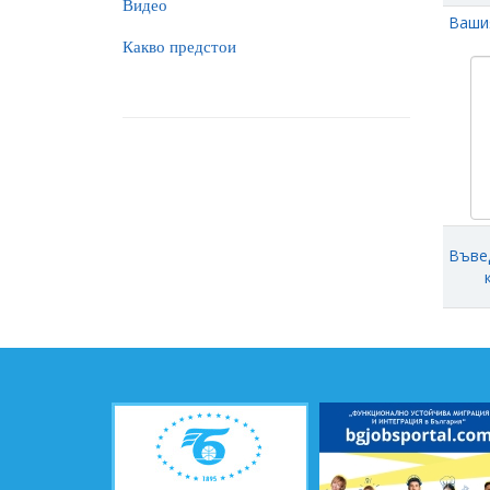
Видео
Ваши
Какво предстои
Въве