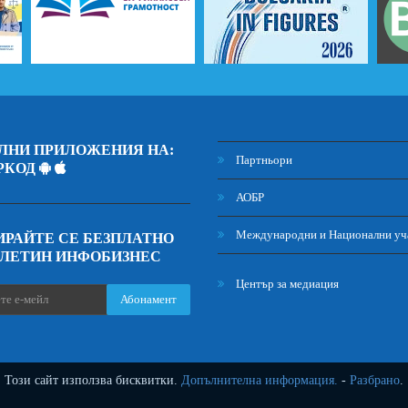
ЛНИ ПРИЛОЖЕНИЯ НА:
Партньори
РКОД
АОБР
Международни и Национални уч
РАЙТЕ СЕ БЕЗПЛАТНО
ЮЛЕТИН ИНФОБИЗНЕС
Център за медиация
Абонамент
Този сайт използва бисквитки.
Допълнителна информация.
-
Разбрано
.