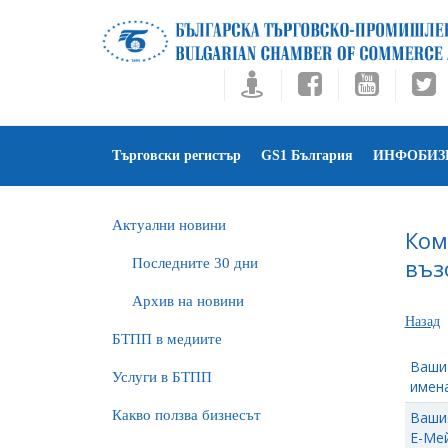
Търговски регистър
GS1 България
ИНФОБИЗ
Актуални новини
Ком
въз
Последните 30 дни
Архив на новини
Назад
БTПП в медиите
Ваши
Услуги в БТПП
имена
Какво ползва бизнесът
Ваши
Е-Мей