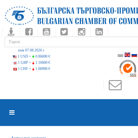
към 07.08.2026 г.
1 USD =
0.86690 €
1 GBP =
1.16600 €
1 CHF =
1.06990 €