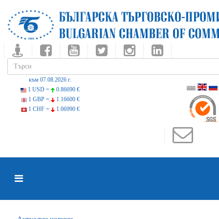
към 07.08.2026 г.
1 USD =
0.86690 €
1 GBP =
1.16600 €
1 CHF =
1.06990 €