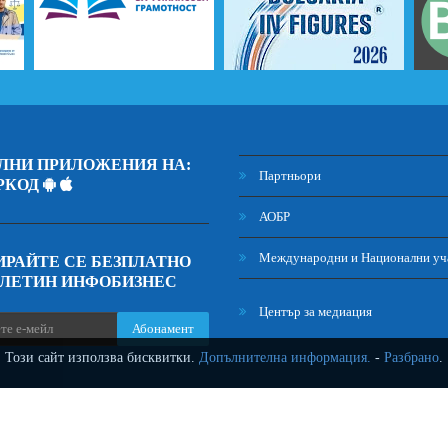
ЛНИ ПРИЛОЖЕНИЯ НА:
Партньори
РКОД
АОБР
Международни и Национални уч
РАЙТЕ СЕ БЕЗПЛАТНО
ЮЛЕТИН ИНФОБИЗНЕС
Център за медиация
Абонамент
Този сайт използва бисквитки.
Допълнителна информация.
-
Разбрано
.