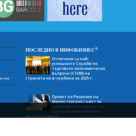
®
ПОСЛЕДНО В ИНФОБИЗНЕС
Отличени са най-
успешните Служби по
търговско-икономически
въпроси (СТИВ) на
страната ни в чужбина за 2025 г.
астия
Проект на Решение на
Министерския съвет за
одобряване на проект на
Закон за изменение на
Валутния закон