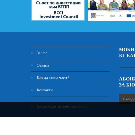
МОБИ
За нас
БГ БА
Отзиви
Как да стана член ?
АБОНИ
ЗА Б
Контакти
Декларация за поверителност