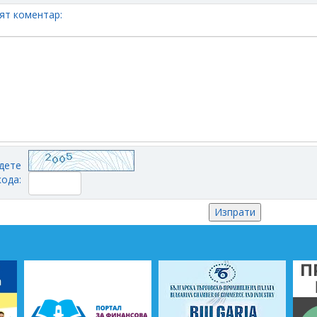
ят коментар:
дете
кода: