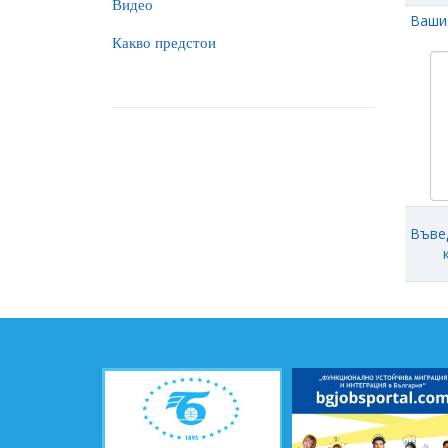
Видео
Ваши
Какво предстои
Въве