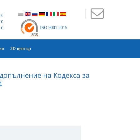
 €
 €
ISO 9001:2015
 €
ия
3D център
допълнение на Кодекса за
4