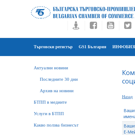
Търговски регистър
GS1 България
ИНФОБИЗ
Актуални новини
Ком
соц
Последните 30 дни
Архив на новини
Назад
БTПП в медиите
Ваши
Услуги в БТПП
имена
Какво ползва бизнесът
Ваши
Е-Мей