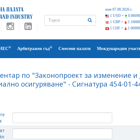
към 07.08.2026 г.
1 USD =
0.86690
1 GBP =
1.16600
1 CHF =
1.06990
®
®
НЕС
Арбитражен съд
Смесени палати
Международни участ
ентар по "Законопроект за изменение и 
иално осигуряване" - Сигнатура 454-01-4
те
:
ят
л: