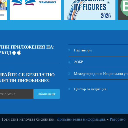
ЛНИ ПРИЛОЖЕНИЯ НА:
Партньори
РКОД
АОБР
Международни и Национални уч
РАЙТЕ СЕ БЕЗПЛАТНО
ЮЛЕТИН ИНФОБИЗНЕС
Център за медиация
Абонамент
Този сайт използва бисквитки.
Допълнителна информация.
-
Разбрано
.