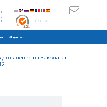
 €
 €
ISO 9001:2015
 €
ия
3D център
 допълнение на Закона за
42