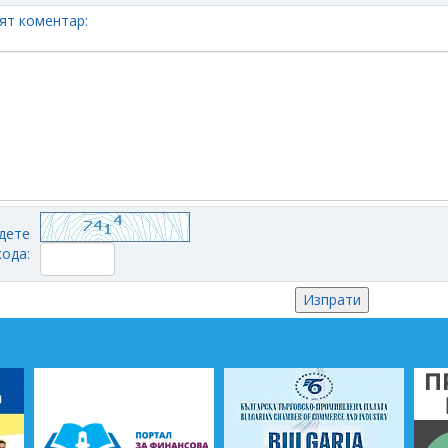
ят коментар:
дете
кода: