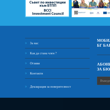
МОБИ
За нас
БГ БА
Как да стана член ?
Отзиви
АБОНИ
ЗА Б
Контакти
Декларация за поверителност