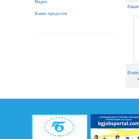
Видео
Ваши
Какво предстои
Въве