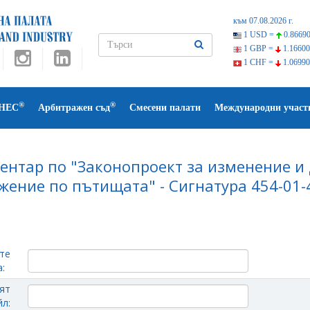
към 07.08.2026 г.
1 USD =
0.86690
1 GBP =
1.16600
1 CHF =
1.06990
®
®
НЕС
Арбитражен съд
Смесени палати
Международни участ
ентар по "Законопроект за изменение и
жение по пътищата" - Сигнатура 454-01-
те
:
ят
л: