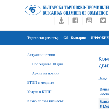
Търговски регистър
GS1 България
ИНФОБИЗ
Актуални новини
Ком
дви
Последните 30 дни
Архив на новини
Назад
БTПП в медиите
Ваши
Услуги в БТПП
имена
Какво ползва бизнесът
Ваши
Е-Мей