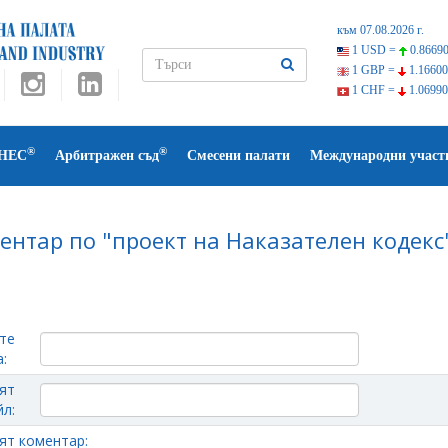
към 07.08.2026 г.
1 USD =
0.86690
1 GBP =
1.16600
1 CHF =
1.06990
®
®
НЕС
Арбитражен съд
Смесени палати
Международни участ
ентар по "проект на Наказателен кодекс"
те
:
ят
л:
ят коментар: