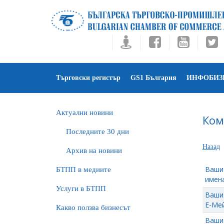
Търговски регистър
GS1 България
ИНФОБИЗ
Актуални новини
Ком
Последните 30 дни
Назад
Архив на новини
Ваши
БTПП в медиите
имена
Услуги в БТПП
Ваши
Е-Мей
Какво ползва бизнесът
Ваши