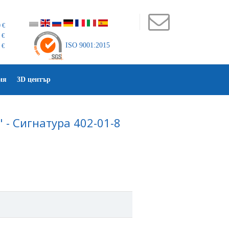
 €
 €
ISO 9001:2015
 €
ия
3D център
 - Сигнатура 402-01-8