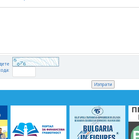
дете
кода: