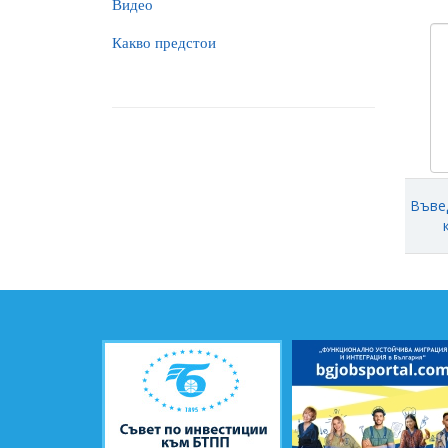
Видео
Какво предстои
Въве