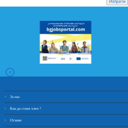
За нас
Как да стана член ?
Отзиви