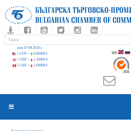
към 07.08.2026 г.
1 USD =
0.86690 €
1 GBP =
1.16600 €
1 CHF =
1.06990 €