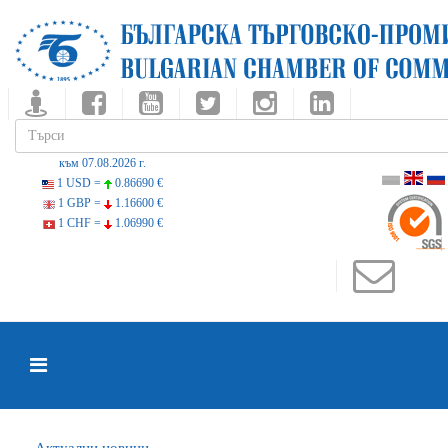
към 07.08.2026 г.
1 USD =
0.86690 €
1 GBP =
1.16600 €
1 CHF =
1.06990 €