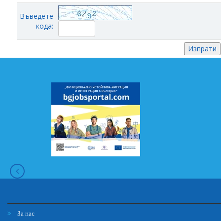
Въведете
кода:
За нас