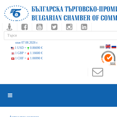
към 07.08.2026 г.
1 USD =
0.86690 €
1 GBP =
1.16600 €
1 CHF =
1.06990 €