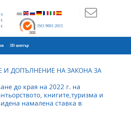
 €
 €
ISO 9001:2015
 €
ия
3D център
Е И ДОПЪЛНЕНИЕ НА ЗАКОНА ЗА
не до края на 2022 г. на
антьорството, книгите,туризма и
видена намалена ставка в