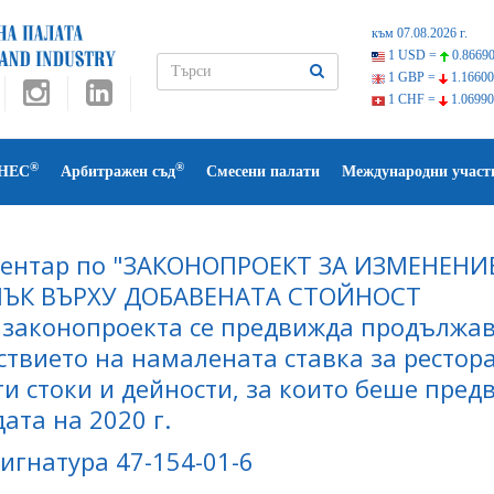
към 07.08.2026 г.
1 USD =
0.86690
1 GBP =
1.16600
1 CHF =
1.06990
®
®
НЕС
Арбитражен съд
Смесени палати
Международни участ
ентар по "ЗАКОНОПРОЕКТ ЗА ИЗМЕНЕНИ
ЪК ВЪРХУ ДОБАВЕНАТА СТОЙНОСТ
 законопроекта се предвижда продължава
ствието на намалената ставка за рестор
ги стоки и дейности, за които беше пред
дата на 2020 г.
 Сигнатура 47-154-01-6