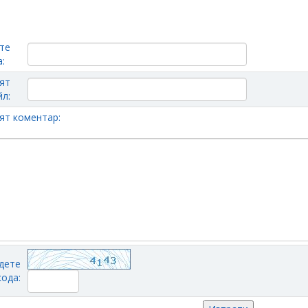
те
:
ят
л:
ят коментар:
дете
кода: