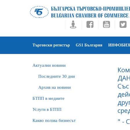
Търговски регистър
GS1 България
ИНФОБИЗ
Актуални новини
Ком
ДАН
Последните 30 дни
Със
Архив на новини
дей
БTПП в медиите
дру
сре
Услуги в БТПП
" -
Какво ползва бизнесът