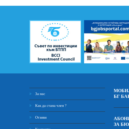
МОБИ
За нас
БГ БА
Как да стана член ?
Отзиви
АБОНИ
ЗА Б