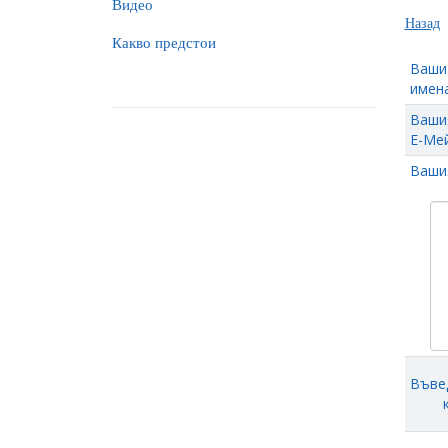
Видео
Назад
Какво предстои
Ваши
имена
Ваши
Е-Мей
Ваши
Въве