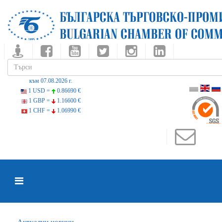
към 07.08.2026 г.
1 USD =
0.86690 €
1 GBP =
1.16600 €
1 CHF =
1.06990 €