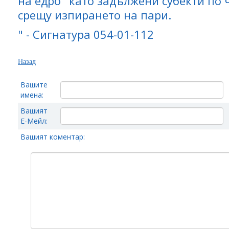
на едро" като задължени субекти по ч
срещу изпирането на пари.
" - Сигнатура 054-01-112
Назад
Вашите
имена:
Вашият
Е-Мейл:
Вашият коментар: