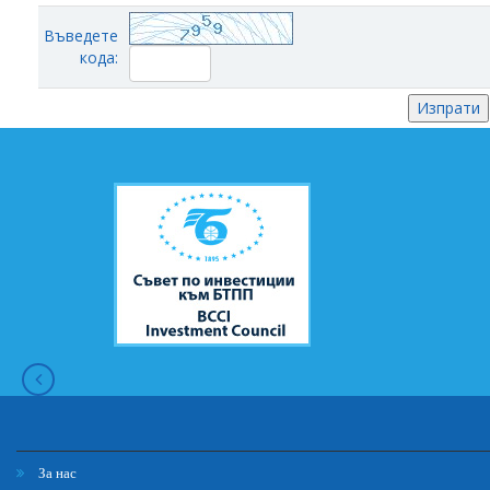
Въведете
кода:
За нас