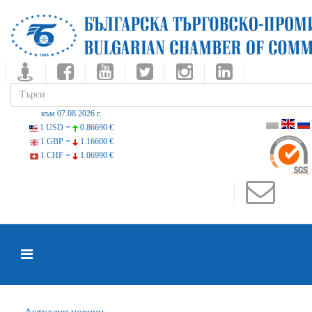
към 07.08.2026 г.
1 USD =
0.86690 €
1 GBP =
1.16600 €
1 CHF =
1.06990 €