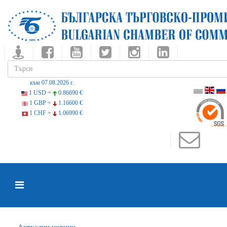
към 07.08.2026 г.
1 USD =
0.86690 €
1 GBP =
1.16600 €
1 CHF =
1.06990 €