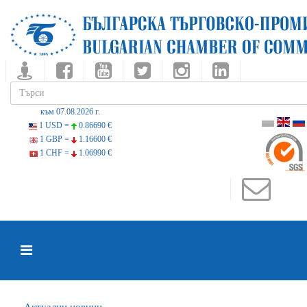
към 07.08.2026 г.
1 USD =
0.86690 €
1 GBP =
1.16600 €
1 CHF =
1.06990 €