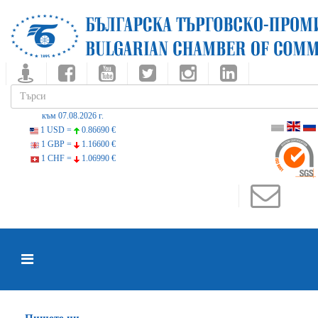
към 07.08.2026 г.
1 USD =
0.86690 €
1 GBP =
1.16600 €
1 CHF =
1.06990 €