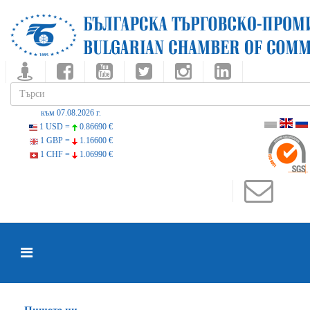
към 07.08.2026 г.
1 USD =
0.86690 €
1 GBP =
1.16600 €
1 CHF =
1.06990 €