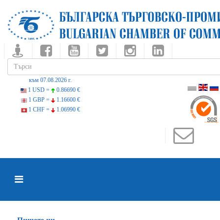
към 07.08.2026 г.
1 USD =
0.86690 €
1 GBP =
1.16600 €
1 CHF =
1.06990 €