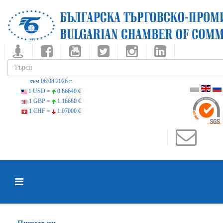
към 06.08.2026 г.
1 USD =
0.86640 €
1 GBP =
1.16680 €
1 CHF =
1.07000 €