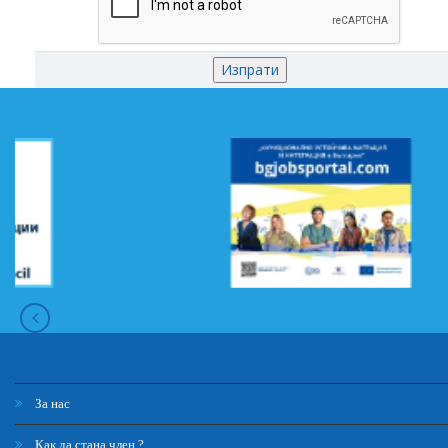
За нас
Как да стана член ?